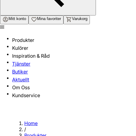
Mitt konto
Mina favoriter
Varukorg
Produkter
Kulörer
Inspiration & Råd
Tjänster
Butiker
Aktuellt
Om Oss
Kundservice
Home
/
Produkter