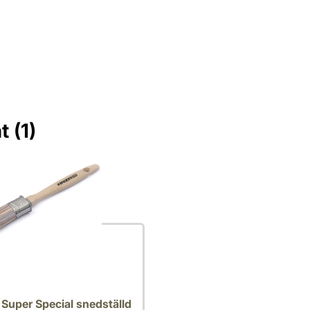
t (1)
lda
Super Special snedställd