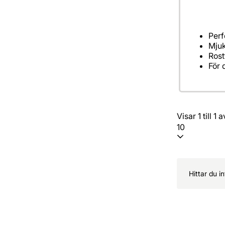
För 
Visar 1 till 1 
10
Hittar du i