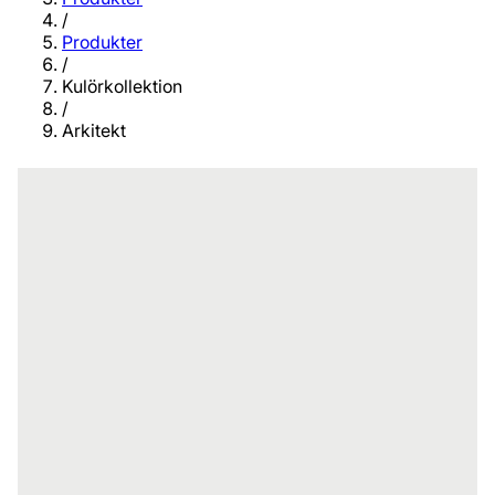
/
Produkter
/
Kulörkollektion
/
Arkitekt
Åtta utvalda kulörer för både moderna
matta fasader men även för traditionella
hus med mer snickarglädje.