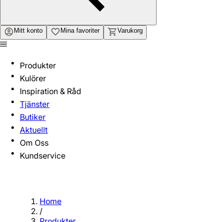
Mitt konto
Mina favoriter
Varukorg
Produkter
Kulörer
Inspiration & Råd
Tjänster
Butiker
Aktuellt
Om Oss
Kundservice
Home
/
Produkter