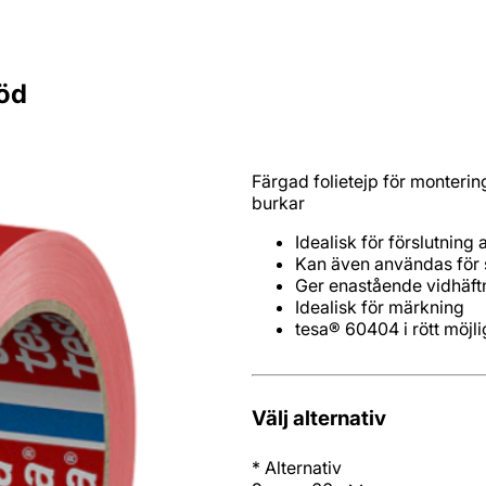
Röd
Färgad folietejp för montering
burkar
tesa® 60404 i rött möjl
Välj alternativ
*
Alternativ