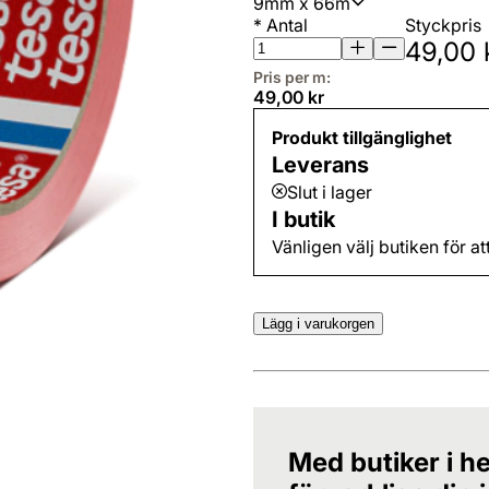
9mm x 66m
*
Antal
Styckpris
49,00 
Pris per m:
49,00 kr
Produkt tillgänglighet
Leverans
Slut i lager
I butik
Vänligen välj butiken för at
Lägg i varukorgen
Med butiker i he