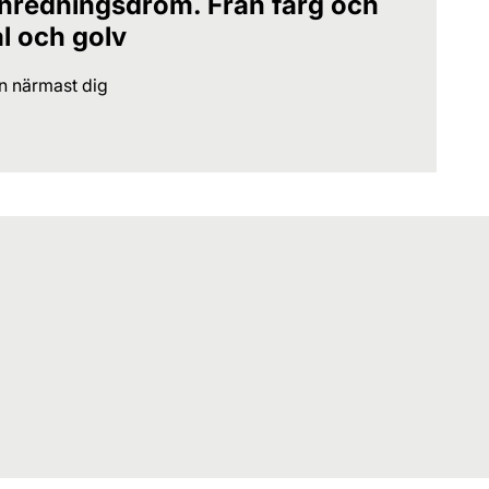
 inredningsdröm. Från färg och
al och golv
en närmast dig