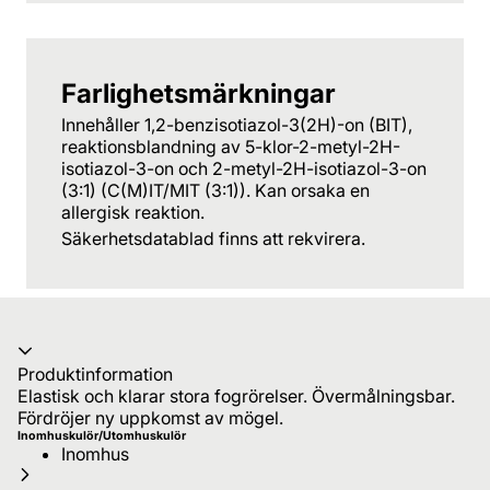
Farlighetsmärkningar
Innehåller 1,2-benzisotiazol-3(2H)-on (BIT),
reaktionsblandning av 5-klor-2-metyl-2H-
isotiazol-3-on och 2-metyl-2H-isotiazol-3-on
(3:1) (C(M)IT/MIT (3:1)). Kan orsaka en
allergisk reaktion.
Säkerhetsdatablad finns att rekvirera.
Produktinformation
Elastisk och klarar stora fogrörelser. Övermålningsbar.
Fördröjer ny uppkomst av mögel.
Inomhuskulör/Utomhuskulör
Inomhus