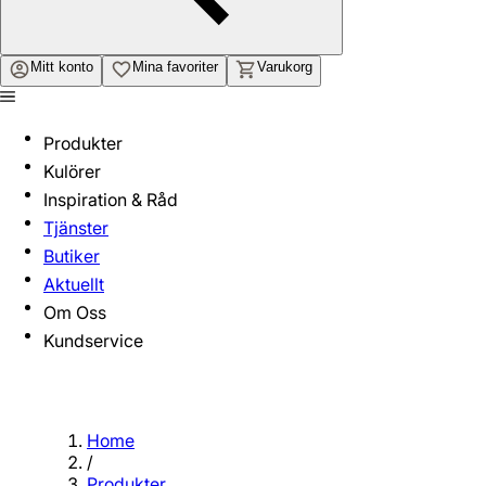
Mitt konto
Mina favoriter
Varukorg
Produkter
Kulörer
Inspiration & Råd
Tjänster
Butiker
Aktuellt
Om Oss
Kundservice
Home
/
Produkter