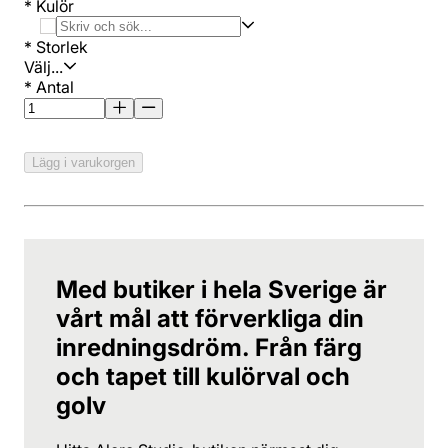
*
Kulör
*
Storlek
Välj...
*
Antal
Lägg i varukorgen
Med butiker i hela Sverige är
vårt mål att förverkliga din
inredningsdröm. Från färg
och tapet till kulörval och
golv