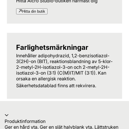
Hitta Alcro Studio-butiken närmast dig
Hitta din butik
Farlighetsmärkningar
Innehåller adipohydrazid, 1,2-benzisotiazol-
3(2H)-on (BIT), reaktionsblandning av 5-klor-
2-metyl-2H-isotiazol-3-on och 2-metyl-2H-
isotiazol-3-on (3:1) (C(M)IT/MIT (3:1)). Kan
orsaka en allergisk reaktion.
Säkerhetsdatablad finns att rekvirera.
Produktinformation
Ger en hård yta. Ger en slät halvblank yta. Lättstruken