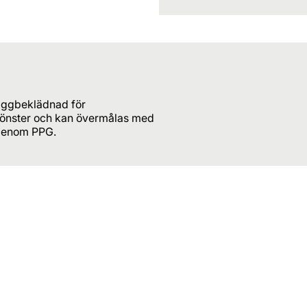
äggbeklädnad för
 mönster och kan övermålas med
 genom PPG.