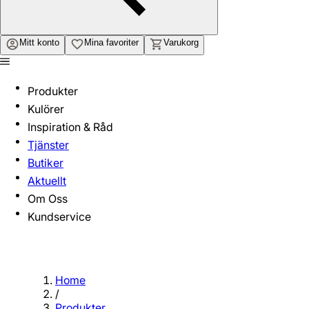
Mitt konto
Mina favoriter
Varukorg
Produkter
Kulörer
Inspiration & Råd
Tjänster
Butiker
Aktuellt
Om Oss
Kundservice
Home
/
Produkter