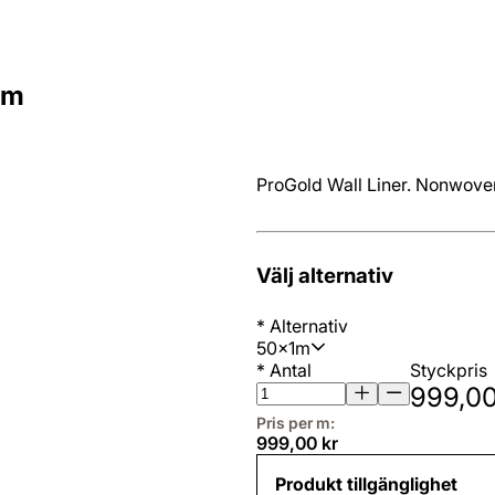
1m
ProGold Wall Liner. Nonwove
Välj alternativ
*
Alternativ
50x1m
*
Antal
Styckpris
999,00
Pris per m:
999,00 kr
Produkt tillgänglighet