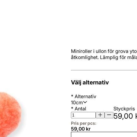
Miniroller i ullon för grova y
åtkomlighet. Lämplig för måla 
Välj alternativ
*
Alternativ
10cm
*
Antal
Styckpris
59,00 
Pris per pcs:
59,00 kr