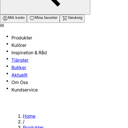
Mitt konto
Mina favoriter
Varukorg
Produkter
Kulörer
Inspiration & Råd
Tjänster
Butiker
Aktuellt
Om Oss
Kundservice
Home
/
Produkter