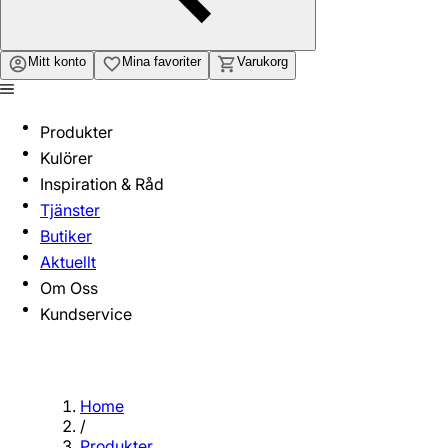
Mitt konto
Mina favoriter
Varukorg
Produkter
Kulörer
Inspiration & Råd
Tjänster
Butiker
Aktuellt
Om Oss
Kundservice
Home
/
Produkter