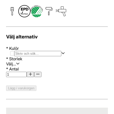
Välj alternativ
*
Kulör
*
Storlek
Välj...
*
Antal
Lägg i varukorgen