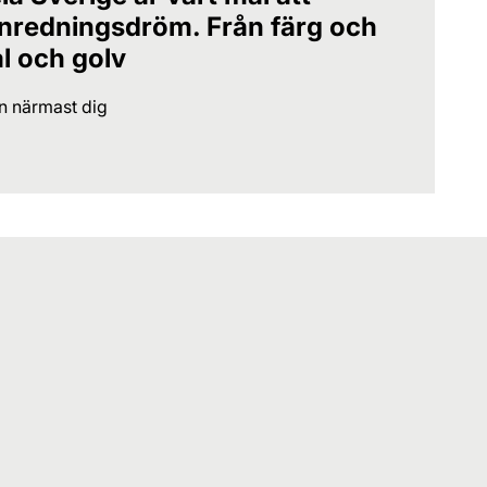
 inredningsdröm. Från färg och
al och golv
en närmast dig