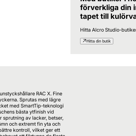
förverkliga din
tapet till kulörv
Hitta Alcro Studio-butik
Hitta din butik
unstyckshållare RAC X. Fine
yckerna. Sprutas med lägre
cket med SmartTip-teknologi
chens bästa ytfinish vid
 sprutning av lacker, betser,
jämn och extremt fin yta och
ttre kontroll, vilket ger ett
ehovet att förtunna de flesta