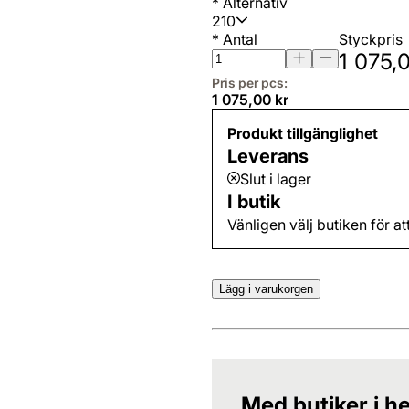
*
Alternativ
210
*
Antal
Styckpris
1 075,
Pris per pcs:
1 075,00 kr
Produkt tillgänglighet
Leverans
Slut i lager
I butik
Vänligen välj butiken för at
Lägg i varukorgen
Med butiker i he