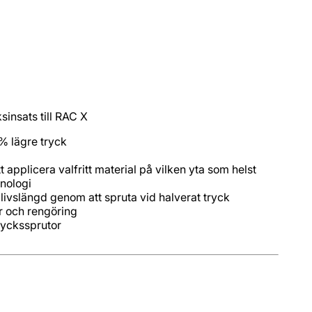
insats till RAC X
ryckssprutor