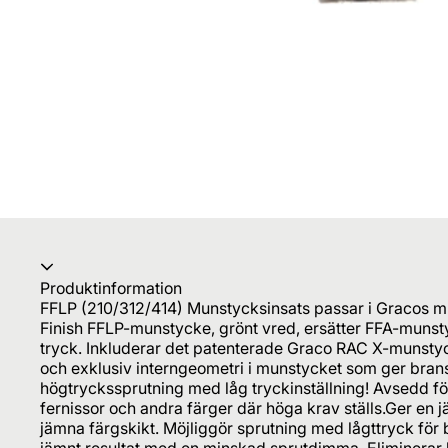
Produktinformation
FFLP (210/312/414) Munstycksinsats passar i Gracos m
Finish FFLP-munstycke, grönt vred, ersätter FFA-munst
tryck. Inkluderar det patenterade Graco RAC X-munsty
och exklusiv interngeometri i munstycket som ger brans
högtryckssprutning med låg tryckinställning! Avsedd för
fernissor och andra färger där höga krav ställs.Ger en 
jämna färgskikt. Möjliggör sprutning med lågttryck för bä
jämnt resultat med en minskad sprutdimma. Eliminerar b