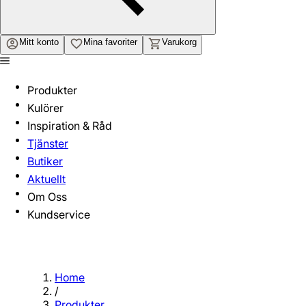
Mitt konto
Mina favoriter
Varukorg
Produkter
Kulörer
Inspiration & Råd
Tjänster
Butiker
Aktuellt
Om Oss
Kundservice
Home
/
Produkter