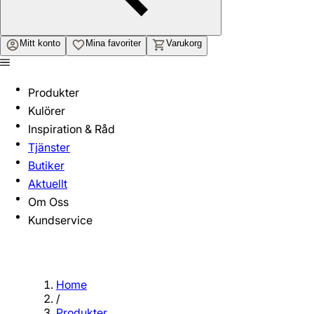
Mitt konto
Mina favoriter
Varukorg
Produkter
Kulörer
Inspiration & Råd
Tjänster
Butiker
Aktuellt
Om Oss
Kundservice
Home
/
Produkter