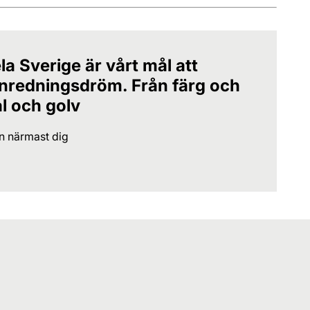
la Sverige är vårt mål att
 inredningsdröm. Från färg och
al och golv
en närmast dig