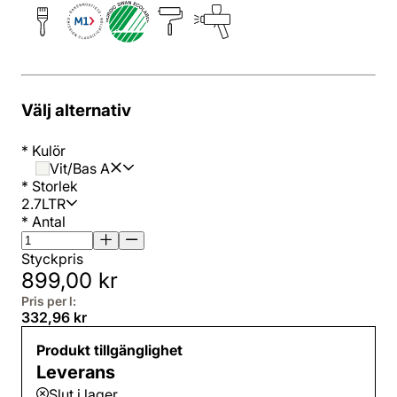
Välj alternativ
*
Kulör
Vit/Bas A
*
Storlek
2.7LTR
*
Antal
Styckpris
899,00 kr
Pris per l:
332,96 kr
Produkt tillgänglighet
Leverans
Slut i lager