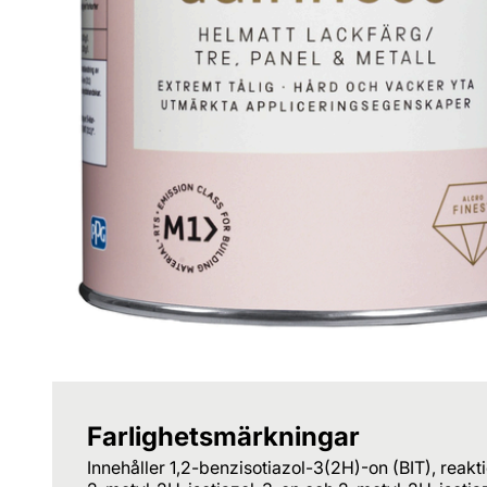
Farlighetsmärkningar
Innehåller 1,2-benzisotiazol-3(2H)-on (BIT), reakt