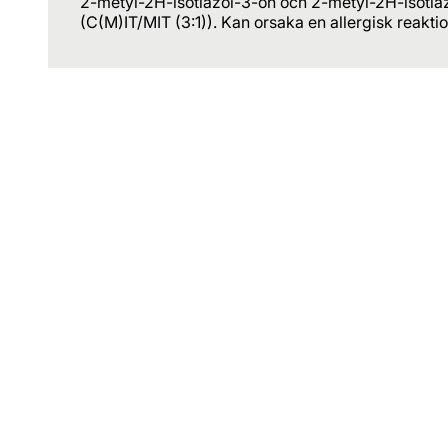
2-metyl-2H-isotiazol-3-on och 2-metyl-2H-isotiaz
(C(M)IT/MIT (3:1)). Kan orsaka en allergisk reaktio