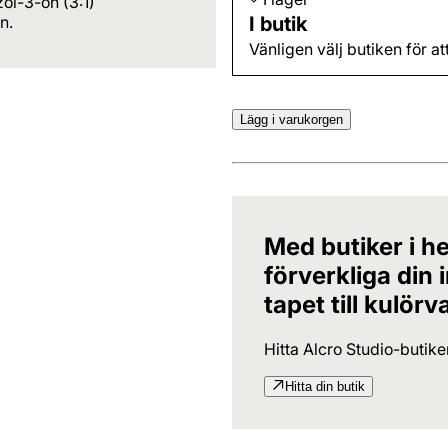
ol-3-on (3:1)
I butik
n.
Vänligen välj butiken för at
Lägg i varukorgen
Med butiker i he
förverkliga din
tapet till kulörv
Hitta Alcro Studio-butik
Hitta din butik