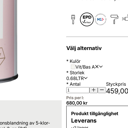
Välj alternativ
*
Kulör
Vit/Bas A
*
Storlek
0.68LTR
*
Antal
Styckpris
459,00
Pris per l:
680,00 kr
Produkt tillgänglighet
Leverans
ionsblandning av 5-klor-
I lager