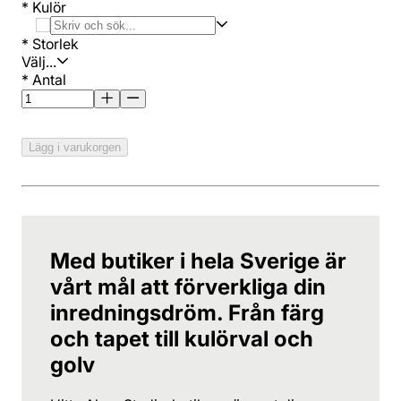
*
Kulör
*
Storlek
Välj...
*
Antal
Lägg i varukorgen
Med butiker i hela Sverige är
vårt mål att förverkliga din
inredningsdröm. Från färg
och tapet till kulörval och
golv