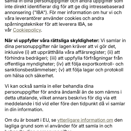
samla in dina personuppgifter och andra uppgifter som
inte direkt identifierar dig för att ge dig intressebaserad
annonsering ("IBA"). För mer information om hur vi och
våra leverantörer använder cookies och andra
spårningstekniker för att leverera IBA, se
vår
Cookiepolicy
.
När vi uppfyller våra rättsliga skyldigheter:
Vi samlar in
dina personuppgifter när lagen kräver att vi gör det,
inklusive (i) att upprätthålla våra affärsregister; (ii) att
förhindra bedrägeri; (iii) att uppfylla förfrågningar från
offentliga myndigheter; (iv) att följa exportkontroll- och
sanktionsbestämmelser; (v) att följa lagar och protokoll
om hälsa och säkerhet.
Vi kan också samla in eller behandla dina
personuppgifter för andra ändamål än de som nämns i
detta uttalande, vilket annars beskrivs för dig via ett
meddelande i tid vid eller före den tidpunkt då vi samlar
in din information.
Om du är bosatt i EU, se
ytterligare information om
den
lagliga grund som vi använder för att samla in och