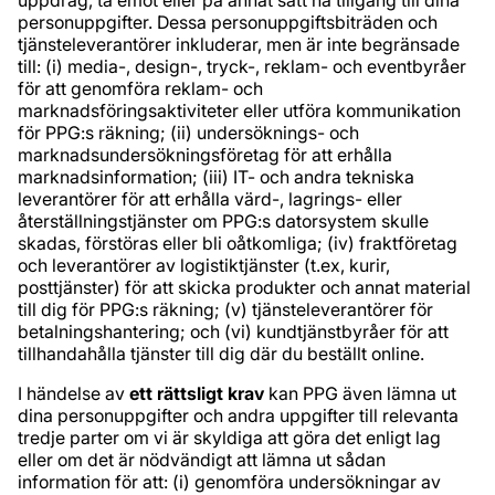
personuppgifter. Dessa personuppgiftsbiträden och
tjänsteleverantörer inkluderar, men är inte begränsade
till: (i) media-, design-, tryck-, reklam- och eventbyråer
för att genomföra reklam- och
marknadsföringsaktiviteter eller utföra kommunikation
för PPG:s räkning; (ii) undersöknings- och
marknadsundersökningsföretag för att erhålla
marknadsinformation; (iii) IT- och andra tekniska
leverantörer för att erhålla värd-, lagrings- eller
återställningstjänster om PPG:s datorsystem skulle
skadas, förstöras eller bli oåtkomliga; (iv) fraktföretag
och leverantörer av logistiktjänster (t.ex, kurir,
posttjänster) för att skicka produkter och annat material
till dig för PPG:s räkning; (v) tjänsteleverantörer för
betalningshantering; och (vi) kundtjänstbyråer för att
tillhandahålla tjänster till dig där du beställt online.
I händelse av
ett rättsligt krav
kan PPG även lämna ut
dina personuppgifter och andra uppgifter till relevanta
tredje parter om vi är skyldiga att göra det enligt lag
eller om det är nödvändigt att lämna ut sådan
information för att: (i) genomföra undersökningar av