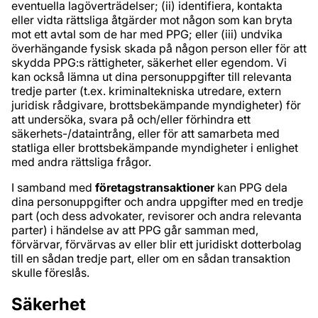
eventuella lagöverträdelser; (ii) identifiera, kontakta
eller vidta rättsliga åtgärder mot någon som kan bryta
mot ett avtal som de har med PPG; eller (iii) undvika
överhängande fysisk skada på någon person eller för att
skydda PPG:s rättigheter, säkerhet eller egendom. Vi
kan också lämna ut dina personuppgifter till relevanta
tredje parter (t.ex. kriminaltekniska utredare, extern
juridisk rådgivare, brottsbekämpande myndigheter) för
att undersöka, svara på och/eller förhindra ett
säkerhets-/dataintrång, eller för att samarbeta med
statliga eller brottsbekämpande myndigheter i enlighet
med andra rättsliga frågor.
I samband med
företagstransaktioner
kan PPG dela
dina personuppgifter och andra uppgifter med en tredje
part (och dess advokater, revisorer och andra relevanta
parter) i händelse av att PPG går samman med,
förvärvar, förvärvas av eller blir ett juridiskt dotterbolag
till en sådan tredje part, eller om en sådan transaktion
skulle föreslås.
Säkerhet