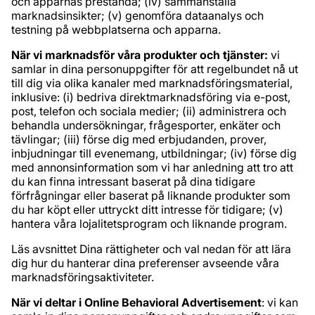
och apparnas prestanda; (iv) sammanställa
marknadsinsikter; (v) genomföra dataanalys och
testning på webbplatserna och apparna.
När vi marknadsför våra produkter och tjänster:
vi
samlar in dina personuppgifter för att regelbundet nå ut
till dig via olika kanaler med marknadsföringsmaterial,
inklusive: (i) bedriva direktmarknadsföring via e-post,
post, telefon och sociala medier; (ii) administrera och
behandla undersökningar, frågesporter, enkäter och
tävlingar; (iii) förse dig med erbjudanden, prover,
inbjudningar till evenemang, utbildningar; (iv) förse dig
med annonsinformation som vi har anledning att tro att
du kan finna intressant baserat på dina tidigare
förfrågningar eller baserat på liknande produkter som
du har köpt eller uttryckt ditt intresse för tidigare; (v)
hantera våra lojalitetsprogram och liknande program.
Läs avsnittet Dina rättigheter och val nedan för att lära
dig hur du hanterar dina preferenser avseende våra
marknadsföringsaktiviteter.
När vi deltar i Online Behavioral Advertisement
: vi kan