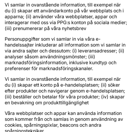
Vi samlar in ovanstående information, till exempel när
du (i) skapar ett användarkonto på vår webbplats och i
apparna; (ii) använder våra webbplatser, appar och
interagerar med oss via PPG:s konton på sociala medier;
(iii) prenumererar på våra nyhetsbrev
Personuppgifter som vi samlar in via våra e-
handelssajter inkluderar all information som vi samlar in
via andra sajter och dessutom: (i) leveransadresser; (ii)
analyser såsom användningsmönster; (iii)
marknadsföringsinformation, inklusive kundtyp och
preferenser för marknadsföringskanaler.
Vi samlar in ovanstående information, till exempel när
du (i) skapar ett konto på e-handelsplatsen; (ii) söker
efter produkter och navigerar genom e-handelsplatsen;
(iii) beställer och betalar för våra produkter; (iv) skapar
en bevakning om produkttillgänglighet
Våra webbplatser och appar kan använda information
som kommer från och samlas in genom användning av
cookies, spårningspixlar, beacons och andra
spårningstekniker.