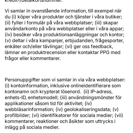
kredit-/betalkortsnummer.
Vi samlar in ovanstående information, till exempel när
du (i) köper våra produkter och tjänster i våra butiker;
(ii) fyller i formulär på våra webbplatser; (iii) skapar
användarkonto på våra webbplatser eller i våra appar;
(iv) besöker våra produktionsanläggningar och kontor;
(v) deltar i våra kampanjer, erbjudanden, frågesporter,
enkäter och/eller tävlingar; (vi) ger oss feedback,
lämnar en produktrecension eller kontaktar PPG med
frågor eller kommentarer.
Personuppgifter som vi samlar in via våra webbplatser:
(i) kontoinformation, inklusive onlineidentifierare som
kontonamn och krypterat lösenord. (ii) IP-adress,
enhets-ID, enhetsmodell; (iii) användningsmönster för
applikationer såsom tid för aktivitet; (iv)
webbläsarinformation; (iv) geolokaliseringsdata; (v)
profilbilder; (vi) identifikatorer för sociala medier; (vii)
kommentarer, reaktioner och åsikter som uttrycks i
inlägg på sociala medier.