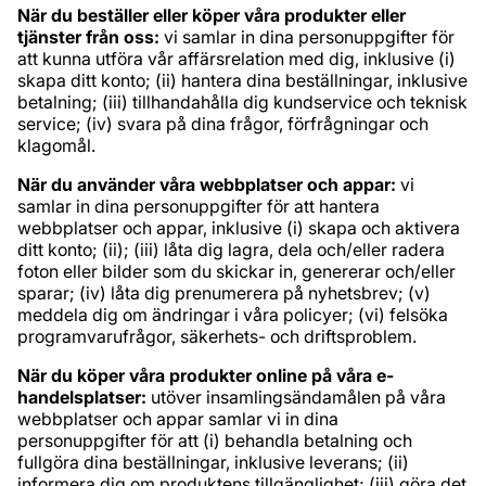
När du beställer eller köper våra produkter eller
tjänster från oss:
vi samlar in dina personuppgifter för
att kunna utföra vår affärsrelation med dig, inklusive (i)
skapa ditt konto; (ii) hantera dina beställningar, inklusive
betalning; (iii) tillhandahålla dig kundservice och teknisk
service; (iv) svara på dina frågor, förfrågningar och
klagomål.
När du använder våra webbplatser och appar:
vi
samlar in dina personuppgifter för att hantera
webbplatser och appar, inklusive (i) skapa och aktivera
ditt konto; (ii); (iii) låta dig lagra, dela och/eller radera
foton eller bilder som du skickar in, genererar och/eller
sparar; (iv) låta dig prenumerera på nyhetsbrev; (v)
meddela dig om ändringar i våra policyer; (vi) felsöka
programvarufrågor, säkerhets- och driftsproblem.
När du köper våra produkter online på våra e-
handelsplatser:
utöver insamlingsändamålen på våra
webbplatser och appar samlar vi in dina
personuppgifter för att (i) behandla betalning och
fullgöra dina beställningar, inklusive leverans; (ii)
informera dig om produktens tillgänglighet; (iii) göra det