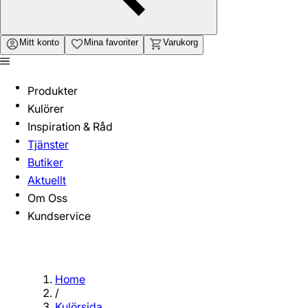
Mitt konto
Mina favoriter
Varukorg
Produkter
Kulörer
Inspiration & Råd
Tjänster
Butiker
Aktuellt
Om Oss
Kundservice
Home
/
Kulörsida