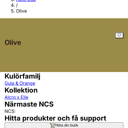
/
Olive
Olive
Kulörfamilj
Gula & Orange
Kollektion
Alcro x Elle
Närmaste NCS
NCS:
Hitta produkter och få support
Hitta din butik