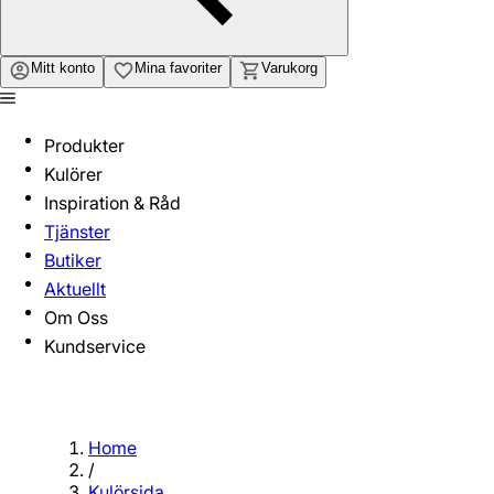
Mitt konto
Mina favoriter
Varukorg
Produkter
Kulörer
Inspiration & Råd
Tjänster
Butiker
Aktuellt
Om Oss
Kundservice
Home
/
Kulörsida