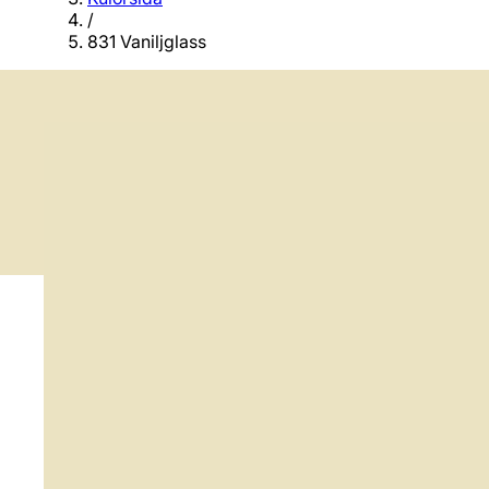
/
831 Vaniljglass