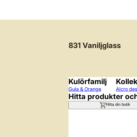
831 Vaniljglass
Kulörfamilj
Kolle
Gula & Orange
Alcro des
Hitta produkter oc
Hitta din butik