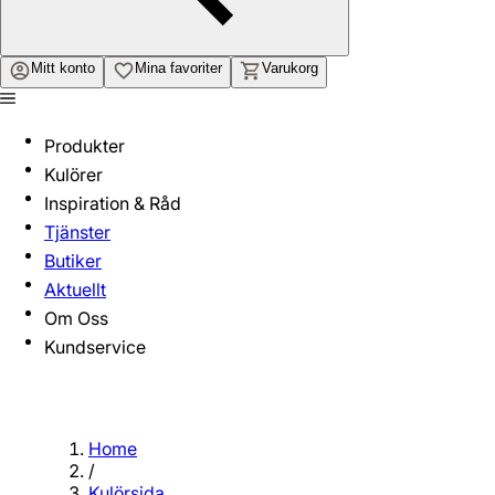
Mitt konto
Mina favoriter
Varukorg
Produkter
Kulörer
Inspiration & Råd
Tjänster
Butiker
Aktuellt
Om Oss
Kundservice
Home
/
Kulörsida