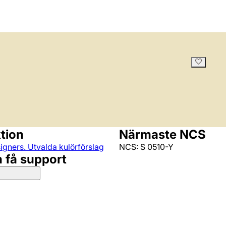
ktion
Närmaste NCS
igners. Utvalda kulörförslag
NCS: S 0510-Y
h få support