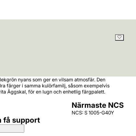
 blekgrön nyans som ger en vilsam atmosfär. Den
ra färger i samma kulörfamilj, såsom exempelvis
vita Äggskal, för en lugn och enhetlig färgpalett.
Närmaste NCS
NCS: S 1005-G40Y
h få support