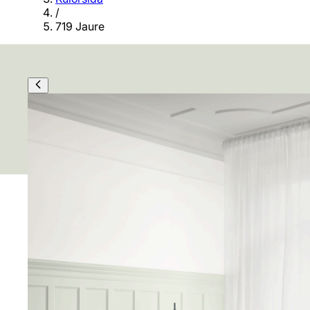
/
719 Jaure