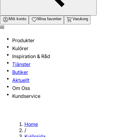
Mitt konto
Mina favoriter
Varukorg
Produkter
Kulörer
Inspiration & Råd
Tjänster
Butiker
Aktuellt
Om Oss
Kundservice
Home
/
Kulörsida