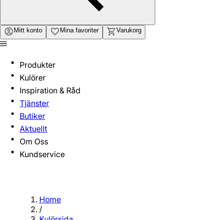
Mitt konto
Mina favoriter
Varukorg
Produkter
Kulörer
Inspiration & Råd
Tjänster
Butiker
Aktuellt
Om Oss
Kundservice
Home
/
Kulörsida