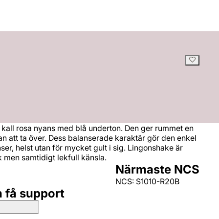
 kall rosa nyans med blå underton. Den ger rummet en
tan att ta över. Dess balanserade karaktär gör den enkel
r, helst utan för mycket gult i sig. Lingonshake är
k men samtidigt lekfull känsla.
Närmaste NCS
NCS: S1010-R20B
h få support