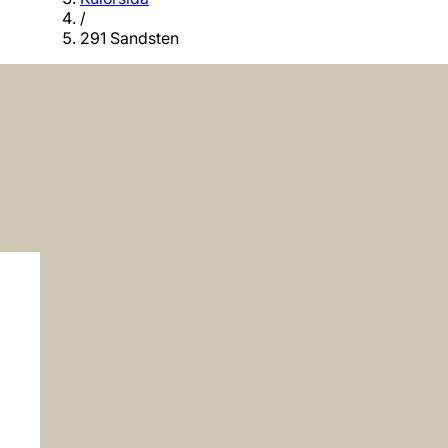
/
291 Sandsten