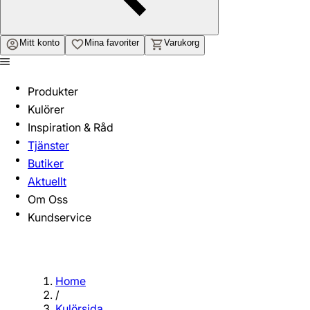
Mitt konto
Mina favoriter
Varukorg
Produkter
Kulörer
Inspiration & Råd
Tjänster
Butiker
Aktuellt
Om Oss
Kundservice
Home
/
Kulörsida