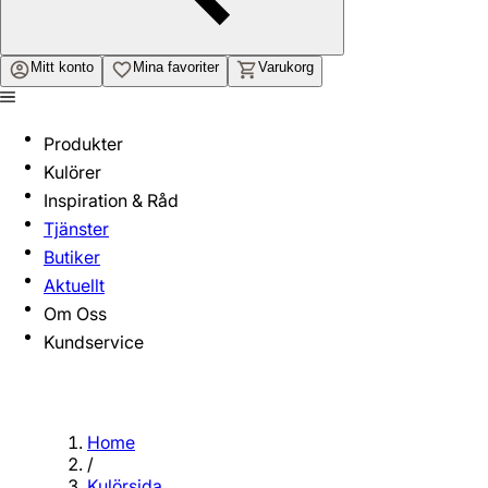
Mitt konto
Mina favoriter
Varukorg
Produkter
Kulörer
Inspiration & Råd
Tjänster
Butiker
Aktuellt
Om Oss
Kundservice
Home
/
Kulörsida