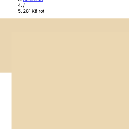
/
281 Kålrot