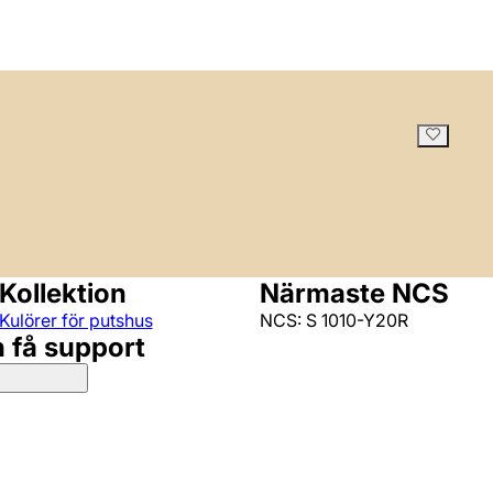
Kollektion
Närmaste NCS
Kulörer för putshus
NCS: S 1010-Y20R
h få support