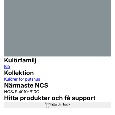
Kulörfamilj
Blå
Kollektion
Kulörer för putshus
Närmaste NCS
NCS: S 4010-B10G
Hitta produkter och få support
Hitta din butik