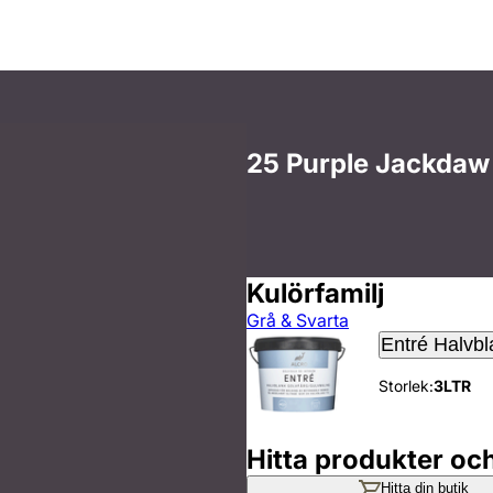
25 Purple Jackdaw
Kulörfamilj
Grå & Svarta
Entré Halvbl
Storlek:
3LTR
Hitta produkter oc
Hitta din butik