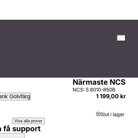
Närmaste NCS
NCS: S 8010-R50B
1 199,00 kr
ank Golvfärg
Slut i lager
Visa alla prover
h få support