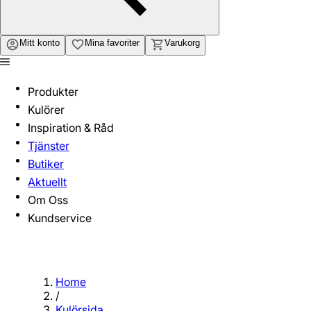
Mitt konto
Mina favoriter
Varukorg
Produkter
Kulörer
Inspiration & Råd
Tjänster
Butiker
Aktuellt
Om Oss
Kundservice
Home
/
Kulörsida