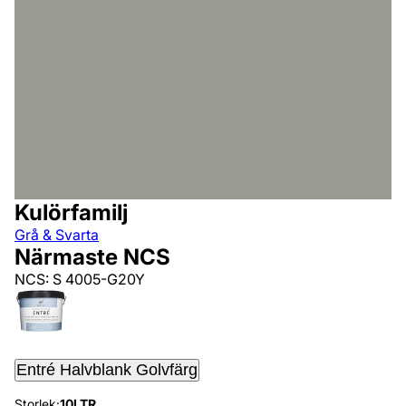
Kulörfamilj
Grå & Svarta
Närmaste NCS
NCS: S 4005-G20Y
Entré Halvblank Golvfärg
Storlek:
10LTR