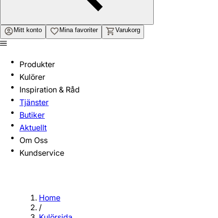
Mitt konto
Mina favoriter
Varukorg
Produkter
Kulörer
Inspiration & Råd
Tjänster
Butiker
Aktuellt
Om Oss
Kundservice
Home
/
Kulörsida