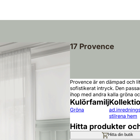
17 Provence
Provence är en dämpad och lit
sofistikerat intryck. Den pass
ihop med andra kalla gröna oc
Kulörfamilj
Kollekti
Gröna
ad.inrednings
stilrena hem
Hitta produkter oc
Hitta din butik