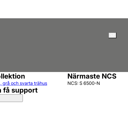
llektion
Närmaste NCS
a, grå och svarta trähus
NCS: S 6500-N
h få support