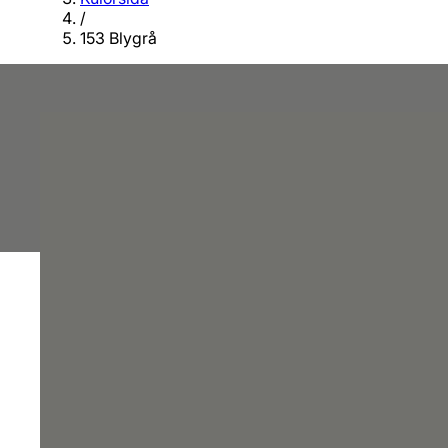
/
153 Blygrå