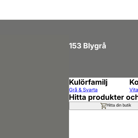
153 Blygrå
Kulörfamilj
Ko
Grå & Svarta
Vit
Hitta produkter oc
Hitta din butik