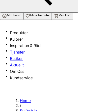
Mitt konto
Mina favoriter
Varukorg
Produkter
Kulörer
Inspiration & Råd
Tjänster
Butiker
Aktuellt
Om Oss
Kundservice
Home
/
Kulörsida