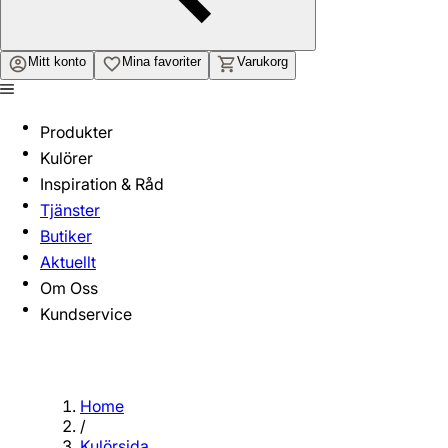
Mitt konto
Mina favoriter
Varukorg
Produkter
Kulörer
Inspiration & Råd
Tjänster
Butiker
Aktuellt
Om Oss
Kundservice
Home
/
Kulörsida