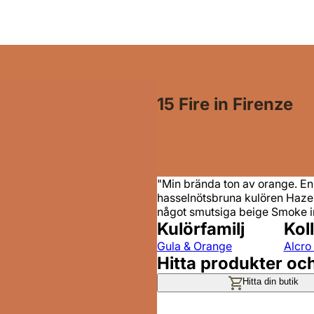
15 Fire in Firenze
"Min brända ton av orange. En 
hasselnötsbruna kulören Hazels
något smutsiga beige Smoke in
Kulörfamilj
Kol
Gula & Orange
Alcro
Hitta produkter oc
Hitta din butik