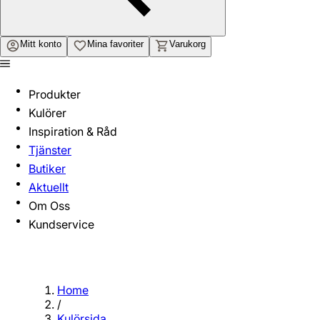
Mitt konto
Mina favoriter
Varukorg
Produkter
Kulörer
Inspiration & Råd
Tjänster
Butiker
Aktuellt
Om Oss
Kundservice
Home
/
Kulörsida