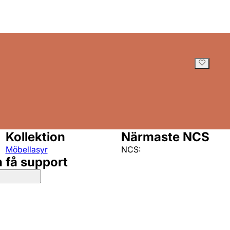
Kollektion
Närmaste NCS
Möbellasyr
NCS:
h få support