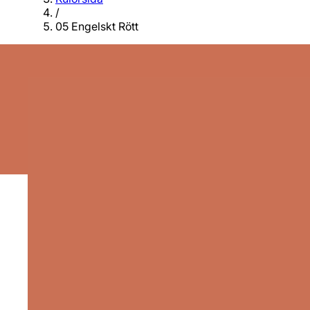
/
05 Engelskt Rött