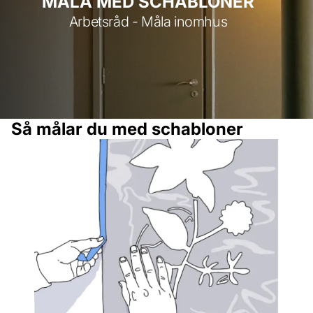
MÅLA MED SCHABLONER
Arbetsråd - Måla inomhus
Så målar du med schabloner