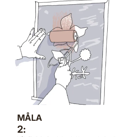
MÅLA
2: