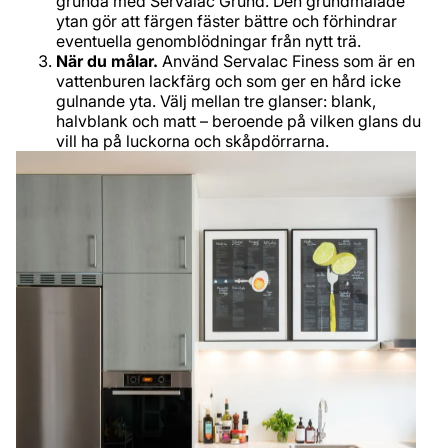
grunda med Servalac Grund. Den grundmålade
ytan gör att färgen fäster bättre och förhindrar
eventuella genomblödningar från nytt trä.
När du målar.
Använd Servalac Finess som är en
vattenburen lackfärg och som ger en hård icke
gulnande yta. Välj mellan tre glanser: blank,
halvblank och matt – beroende på vilken glans du
vill ha på luckorna och skåpdörrarna.