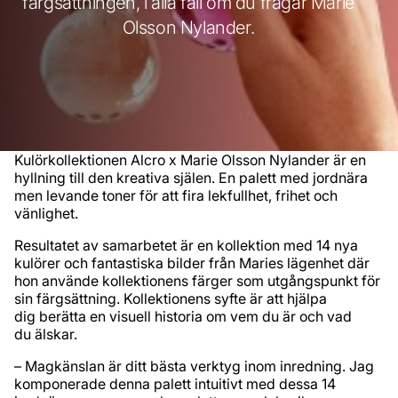
färgsättningen, i alla fall om du frågar Marie
Olsson Nylander.
Kulörkollektionen Alcro x Marie Olsson Nylander är en
hyllning till den kreativa själen. En palett med jordnära
men levande toner för att fira lekfullhet, frihet och
vänlighet.
Resultatet av samarbetet är en kollektion med 14 nya
kulörer och fantastiska bilder från Maries lägenhet där
hon använde kollektionens färger som utgångspunkt för
sin färgsättning. Kollektionens syfte är att hjälpa
dig berätta en visuell historia om vem du är och vad
du älskar.
– Magkänslan är ditt bästa verktyg inom inredning. Jag
komponerade denna palett intuitivt med dessa 14