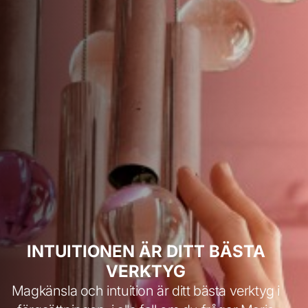
INTUITIONEN ÄR DITT BÄSTA
VERKTYG
Magkänsla och intuition är ditt bästa verktyg i