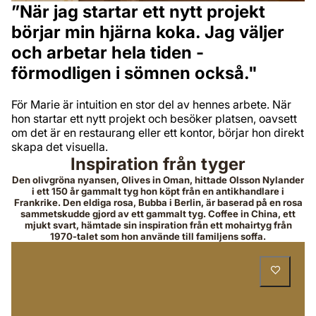
”När jag startar ett nytt projekt
börjar min hjärna koka. Jag väljer
och arbetar hela tiden -
förmodligen i sömnen också."
För Marie är intuition en stor del av hennes arbete. När
hon startar ett nytt projekt och besöker platsen, oavsett
om det är en restaurang eller ett kontor, börjar hon direkt
skapa det visuella.
Inspiration från tyger
Den olivgröna nyansen, Olives in Oman, hittade Olsson Nylander
i ett 150 år gammalt tyg hon köpt från en antikhandlare i
Frankrike. Den eldiga rosa, Bubba i Berlin, är baserad på en rosa
sammetskudde gjord av ett gammalt tyg. Coffee in China, ett
mjukt svart, hämtade sin inspiration från ett mohairtyg från
1970-talet som hon använde till familjens soffa.