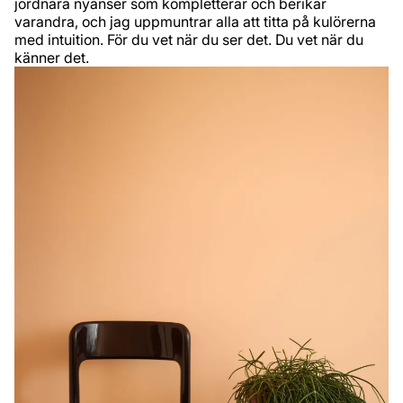
jordnära nyanser som kompletterar och berikar
varandra, och jag uppmuntrar alla att titta på kulörerna
med intuition. För du vet när du ser det. Du vet när du
känner det.