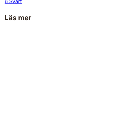
6 Svart
Läs mer
Måla fönster & snickerier