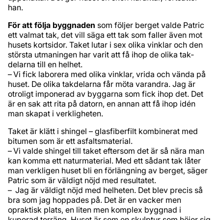
han.
För att följa byggnaden
som följer berget valde Patric
ett valmat tak, det vill säga ett tak som faller även mot
husets kortsidor. Taket lutar i sex olika vinklar och den
största utmaningen har varit att få ihop de olika tak­
delarna till en helhet.
– Vi fick laborera med olika vinklar, vrida och vända på
huset. De olika takdelarna får möta varandra. Jag är
otroligt imponerad av byggarna som fick ihop det. Det
är en sak att rita på datorn, en annan att få ihop idén
man skapat i verkligheten.
Taket är klätt i shingel – glasfiberfilt kombinerat med
bitumen som är ett asfaltsmaterial.
– Vi valde shingel till taket eftersom det är så nära man
kan komma ett naturmaterial. Med ett sådant tak låter
man verkligen huset bli en förlängning av berget, säger
Patric som är väldigt nöjd med resultatet.
– Jag är väldigt nöjd med helheten. Det blev precis så
bra som jag hoppades på. Det är en vacker men
opraktisk plats, en liten men komplex byggnad i
kuperad terräng. Huset är som en skulptur som höjer sig