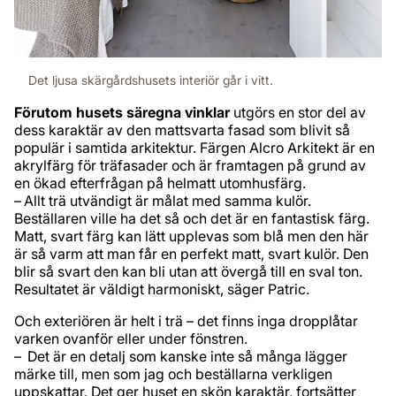
Det ljusa skärgårdshusets interiör går i vitt.
Förutom husets säregna vinklar
utgörs en stor del av
dess karaktär av den mattsvarta fasad som blivit så
populär i samtida arkitektur. Färgen Alcro Arkitekt är en
akrylfärg för träfasader och är framtagen på grund av
en ökad efterfrågan på helmatt utomhusfärg.
– Allt trä utvändigt är målat med samma kulör.
Beställaren ville ha det så och det är en fantastisk färg.
Matt, svart färg kan lätt upplevas som blå men den här
är så varm att man får en perfekt matt, svart kulör. Den
blir så svart den kan bli utan att övergå till en sval ton.
Resultatet är väldigt harmoniskt, säger Patric.
Och exteriören är helt i trä – det finns inga dropplåtar
varken ovanför eller under fönstren.
– Det är en detalj som kanske inte så många lägger
märke till, men som jag och beställarna verkligen
uppskattar. Det ger huset en skön karaktär, fortsätter