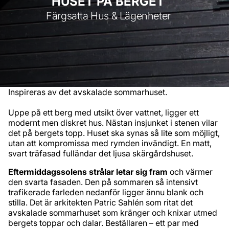
HUSET PÅ BERGET
Färgsatta Hus & Lägenheter
Inspireras av det avskalade sommarhuset.
Uppe på ett berg med utsikt över vattnet, ligger ett
modernt men diskret hus. Nästan insjunket i stenen vilar
det på bergets topp. Huset ska synas så lite som möjligt,
utan att kompromissa med rymden invändigt. En matt,
svart träfasad fulländar det ljusa skärgårdshuset.
Eftermiddagssolens strålar letar sig fram
och värmer
den svarta fasaden. Den på sommaren så intensivt
trafikerade farleden nedanför ligger ännu blank och
stilla. Det är arkitekten Patric Sahlén som ritat det
avskalade sommarhuset som kränger och knixar utmed
bergets toppar och dalar. Beställaren – ett par med