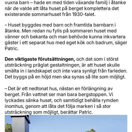
vuxna barn – hade en med tiden växande familj i åtanke
när de valde att låta huset på berget komplettera det
existerande sommarhuset från 1930-talet.
– Huset byggdes med barn och framtida barnbarn i
åtanke. Men redan nu fylls på sommaren huset med
vänner och bekanta och man behövde kunna inkvartera
gäster i ett separat hus med eget kök och badrum, säger
Patric.
Den viktigaste förutsättningen,
och det som i störst
utsträckning präglat gestaltningen, är att huset skulle
smälta in i landskapet och inte vara synligt från farleden.
Det byggs på en höjd men ska synas så lite som möjligt.
– Det är ett nedtonat hus, nästan en förlängning av
berget. Från vattnet ser man bara bergstoppen. Vi
lyckades sänka huset, och samtidigt behålla rymden
inomhus, genom att låta det följa marken i så stor
utsträckning som möjligt, berättar Patric.