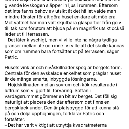
givande lövskogen släpper in ljus i rummen. Eftersom
det inte fanns behov av utsikt åt det hållet valde man
mindre fönster för att göra huset enklare att möblera.
Mot vattnet har man valt skjutbara glaspartier från golv
till tak som förutom att bjuda på en magnifik utsikt också
leder ut till terrassen.
– Det låter klyschigt, men vi ville inte ha några tyd­liga
gränser mellan ute och inne. Vi ville att det skulle kännas
som om rummen bara fortsätter ut på terrassen, säger
Patric.
Husets vinklar och nivåskillnader speglar bergets form.
Centrala för den avskalade enkelhet som präglar huset
är de många smarta, inbyggda lösningarna.
– Höjdskillnaden mellan sovrum och kök resulterade i
luftrum som vi gjort till förvaring. Soffan i
vardagsrummet gömmer en bit av berget. Det föll sig
naturligt att placera den där eftersom det finns en
bergsklack under. Den är platsbyggd för att kunna stå
på och dölja upphöjningen, förklarar Patric och
fortsätter:
– Det har varit viktigt att utnyttja kvadratmeterna