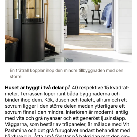
En trätrall kopplar ihop den mindre tillbyggnaden med den
större.
Huset är byggt i två delar
på 40 respektive 15 kvadrat­
meter. Terrassen löper runt båda byggnaderna och
binder ihop dem. Kök, dusch och toalett, allrum och ett
sovrum ligger i den större delen medan ytterligare ett
sovrum finns i den mindre. Interiören är modernt lantlig
med vita och grå nyanser och ett generöst ljus­insläpp.
Väggarna, som består av träpaneler, är målade med Vit
Pashmina och det grå furugolvet endast behandlat med
hårdvaxolja. Åtta små fönster på baksidan mot den om­