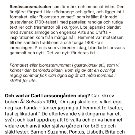
Renässansmatsalen
som är mörk och ombonat intim. Den
är djärvt färgsatt i klar rödorange och grönt, och ligger intill
förmaket, eller ”blomsterrummet”, som istället är inredd i
gustaviansk 1700-talsstil med pasteller, randiga och rutiga
textilier och trasmattor på skurgolv. Lite japanskt blandat
med svensk allmoge och engelska Arts and Crafts –
inspirationen kom från många håll. Hemmet var motsatsen
till den samtida traditionella och tunga 1800-tals
inredningen. Precis som vi inreder i dag, blandade Larssons
gammalt och nytt. Det var nytt för deras tid.
Förmaket eller blomsterrummet i gustaviansk stil, som vi
känner den berömda bilden, kom sig av att en ovanligt
regnig sommar fick Carl ägna sig åt att måla inomhus i
stället för ute.
Och vad är Carl Larssongården idag?
Carl skrev i
boken
Åt Solsidan
1910, ”Om jag skulle dö, vilket eget
nog kan hända – tänker jag mig att hemmet fortsätter,
fast ej likadant.” De efterlevande släktingarna har ett
svårt och kärt uppdrag att förvalta och driva hemmet
vidare och använder själva gården för bröllop och
släktfester. Barnen Suzanne, Pontus, Lisbeth, Brita och