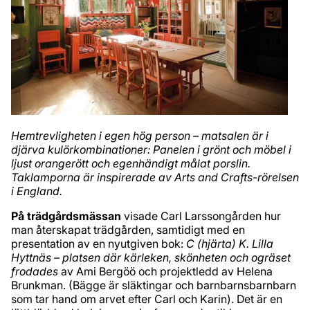
Hemtrevligheten i egen hög person – matsalen är i
djärva kulörkombinationer: Panelen i grönt och möbel i
ljust orangerött och egenhändigt målat porslin.
Taklamporna är inspirerade av Arts and Crafts-rörelsen
i England.
På trädgårdsmässan
visade Carl Larssongården hur
man återskapat trädgården, samtidigt med en
presentation av en nyutgiven bok:
C (hjärta) K. Lilla
Hyttnäs – platsen där kärleken, skönheten och ogräset
frodades
av Ami Bergöö och projektledd av Helena
Brunkman. (Bägge är släktingar och barnbarnsbarnbarn
som tar hand om arvet efter Carl och Karin). Det är en