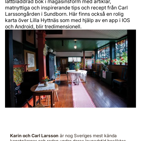
lättbläddrad bok i magasinsform med artiklar,
matnyttiga och inspirerande tips och recept från Carl
Larssongården i Sundborn. Här finns också en rolig
karta över Lilla Hyttnäs som med hjälp av en app i IOS
och Android, blir tredimensionell.
Karin och Carl Larsson
är nog Sveriges mest kända
konstnärspar och redan under deras levnadstid besöktes