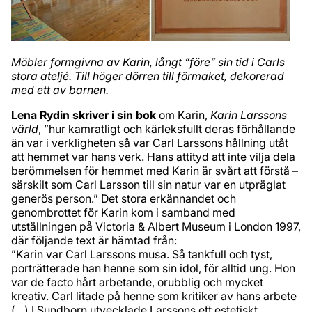
Möbler formgivna av Karin, långt ”före” sin tid i Carls
stora ateljé. Till höger dörren till förmaket, dekorerad
med ett av barnen.
Lena Rydin skriver i sin bok
om Karin,
Karin Larssons
värld
, ”hur kamratligt och kärleksfullt deras förhållande
än var i verkligheten så var Carl Larssons hållning utåt
att hemmet var hans verk. Hans attityd att inte vilja dela
berömmelsen för hemmet med Karin är svårt att förstå –
särskilt som Carl Larsson till sin natur var en utpräglat
generös person.” Det stora erkännandet och
genombrottet för Karin kom i samband med
utställningen på Victoria & Albert Museum i London 1997,
där följande text är hämtad från:
”Karin var Carl Larssons musa. Så tankfull och tyst,
porträtterade han henne som sin idol, för alltid ung. Hon
var de facto hårt arbetande, orubblig och mycket
kreativ. Carl litade på henne som kritiker av hans arbete
(…) I Sundborn utvecklade Larssons ett estetiskt