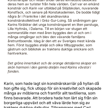
deras hem av turister från hela världen. Carl var en erkänd
konstnär och Karin var utbildad på Slöjdskolan, nuvarande
Konstfack, och senare på Konstakademien. De bodde tidigt
några år i Frankrike i det skandinaviska
konstnärskollektivet i Grèz-Sur-Loing. Så småningom gav
Karins föräldrar det unga konstnärsparet en liten parstuga,
Lilla Hyttnäs, i Dalarna. Till en början var stugan ett
sommarställe men med åren byggdes den ut och om i
många omgångar och blev den växande familjens
åretruntboende. Idag är den ett av Sveriges mest kända
hem. Först byggdes ateljé och olika tillbyggnader, som
gästrum och bibliotek av traktens duktiga snickare och
hantverkare.
Det gröna innertaket och de orange detaljerna skapar en
skön harmoni i den gamla ateljén med Karins vävstol i
fonden.
Karin, som hade lagt sin konstnärskarriär på hyllan då
hon gifte sig, fick utlopp för sin kreativitet och skapade
många av möblerna och framför allt textilierna, som
finns bevarade. Att brodera hade hon lärt sig från sin
borgerliga uppväxt och att väva lärde hon sig av
traktens duktiga dalkullor. Tillsammans med Carl,