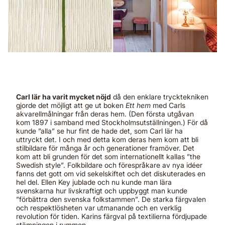
Carl lär ha varit mycket nöjd
då den enklare trycktekniken
gjorde det möjligt att ge ut boken
Ett hem
med Carls
akvarellmålningar från deras hem. (Den första utgåvan
kom 1897 i samband med Stockholmsutställningen.) För då
kunde ”alla” se hur fint de hade det, som Carl lär ha
uttryckt det. I och med detta kom deras hem kom att bli
stilbildare för många år och generationer framöver. Det
kom att bli grunden för det som internationellt kallas ”the
Swedish style”. Folkbildare och förespråkare av nya idéer
fanns det gott om vid sekelskiftet och det diskuterades en
hel del. Ellen Key jublade och nu kunde man lära
svenskarna hur livskraftigt och uppbyggt man kunde
”förbättra den svenska folkstammen”. De starka färgvalen
och respektlösheten var utmanande och en verklig
revolution för tiden. Karins färgval på textilierna fördjupade
stämningen i rummen.