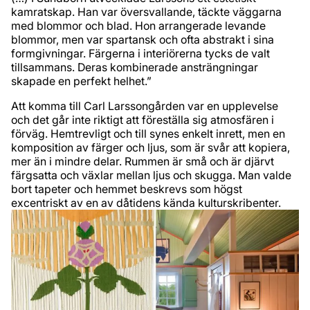
kamratskap. Han var översvallande, täckte väggarna
med blommor och blad. Hon arrangerade levande
blommor, men var spartansk och ofta abstrakt i sina
formgivningar. Färgerna i interiörerna tycks de valt
tillsammans. Deras kombinerade ansträngningar
skapade en perfekt helhet.”
Att komma till Carl Larssongården var en upplevelse
och det går inte riktigt att föreställa sig atmosfären i
förväg. Hemtrevligt och till synes enkelt inrett, men en
komposition av färger och ljus, som är svår att kopiera,
mer än i mindre delar. Rummen är små och är djärvt
färgsatta och växlar mellan ljus och skugga. Man valde
bort tapeter och hemmet beskrevs som högst
excentriskt av en av dåtidens kända kulturskribenter.