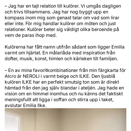
– Jag har en tajt relation till kulörer. Vi umgås dagligen
och trivs tillsammans. Jag har nog byggt upp en
kompass inom mig som genast talar om vad som lirar
eller inte. För mig handlar kulörer om möten och just
relationer. Kulörer beter sig väldigt olika beroende på
vem de paras ihop med.
Kulörerna har fått namn utifrån sådant som ligger Emilia
varmt om hjärtat. En målarlåda med inspiration från
dofter, musik, konst, himlen och kärleken till familjen.
– En av mina favoritkombinationer från min färgkarta för
Alcro är NEROLI i varmt beige och ILKE. Den ljusblå
kulören ILKE har en perfekt smutsig ton som är direkt
hämtad från den jag själv blandar i ateljén. Jag hade en
vision om en himmel inomhus och nu känns det faktiskt
meningsfullt att ligga i soffan och stirra upp i taket,
avslutar Emilia Ilke.