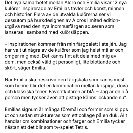
Det nya samarbetet mellan Alcro och Emilia visar 12 nya
kulörer inspirerade av Emilias tavlor och konst, minnen
och historier. Flera av de utvalda kulörerna ser vi
dessutom på burkdesignen av Alcros limited edition-
utgåva med den nya inomhusfärgen ad.seren som
lanseras i samband med kulörsläppen.
– Inspirationen kommer från min färgpalett i ateljén. Jag
har valt ut några av de kulörer som jag helst målar och
omger mig med. Det känns fint att dela med mig av
dem, men också väldigt personligt, lite blottande och
skört, säger Emilia.
När Emilia ska beskriva den färgskala som känns mest
som henne blir det en kombination mellan krispiga, dova
och klassiska toner. Favoritkulören är blå. – Jag är en blå
person men tycker även att pistage känns lockande nu”.
Emilias signum är många föremål och former som klipps
ut och sedan struktureras som ett collage på en duk. Allt
handlar om kombinationer och färger och Emilia tycker
nästan att det blir som tv-spelet Tetris.