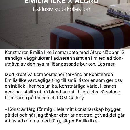
EMILIA ILKE X ALCRO
Exklusiv kulörkollektion
Konstnären Emilia Ilke i samarbete med Alcro släpper 12
trendiga väggkulörer i ad.seren samt en limited edition-
utgåva av den nya miljöanpassade burken. Läs mer.
Med kreativa kompositioner förvandlar konstnären
Emilia Ilke vardagliga ting till små historier som ger oss
en inblick i hennes unika, konstnärliga värld. Hennes
verk har ställts ut på bland annat Liljevalchs vårsalong,
Lilla baren på Riche och POM Gallery.
– Konst är färg för mig. Hela mitt konstnärskap bygger
på det och när jag tänker efter är det otroligt vad det går
att åstadkomma med färg, säger Emilia Ilke.