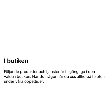
Vilken färg till ytterdörren? Fråga oss, vi vet.
Hemleverans
Prata med oss för att få en smidig transport direkt hem
till din dörr.
I butiken
Följande produkter och tjänster är tillgängliga i den
valda i butiken. Har du frågor når du oss alltid på telefon
under våra öppettider.
PRODUKTSORTIMENT