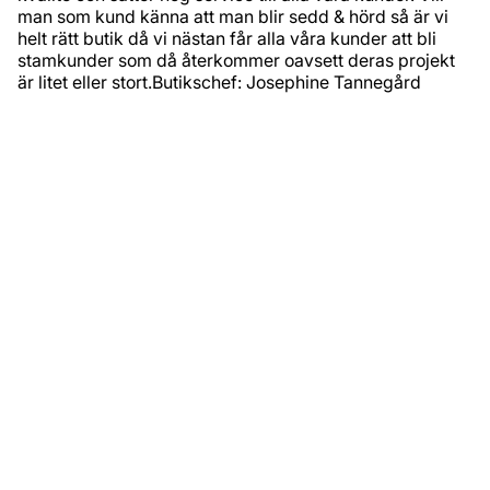
man som kund känna att man blir sedd & hörd så är vi
helt rätt butik då vi nästan får alla våra kunder att bli
stamkunder som då återkommer oavsett deras projekt
är litet eller stort.Butikschef: Josephine Tannegård
Adress
Hantverkargatan 71A
112 38‚ Stockholm
Kontakt