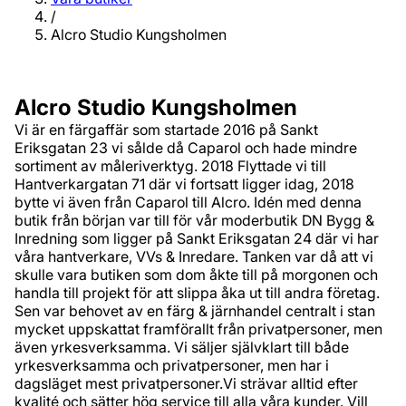
/
Alcro Studio Kungsholmen
Alcro Studio Kungsholmen
Vi är en färgaffär som startade 2016 på Sankt
Eriksgatan 23 vi sålde då Caparol och hade mindre
sortiment av måleriverktyg. 2018 Flyttade vi till
Hantverkargatan 71 där vi fortsatt ligger idag, 2018
bytte vi även från Caparol till Alcro. Idén med denna
butik från början var till för vår moderbutik DN Bygg &
Inredning som ligger på Sankt Eriksgatan 24 där vi har
våra hantverkare, VVs & Inredare. Tanken var då att vi
skulle vara butiken som dom åkte till på morgonen och
handla till projekt för att slippa åka ut till andra företag.
Sen var behovet av en färg & järnhandel centralt i stan
mycket uppskattat framförallt från privatpersoner, men
även yrkesverksamma. Vi säljer självklart till både
yrkesverksamma och privatpersoner, men har i
dagsläget mest privatpersoner.Vi strävar alltid efter
kvalité och sätter hög service till alla våra kunder. Vill