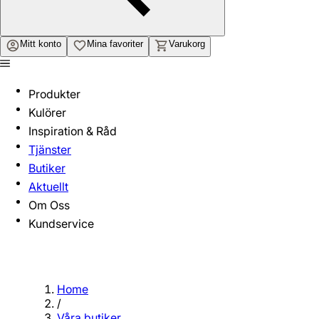
Mitt konto
Mina favoriter
Varukorg
Produkter
Kulörer
Inspiration & Råd
Tjänster
Butiker
Aktuellt
Om Oss
Kundservice
Home
/
Våra butiker