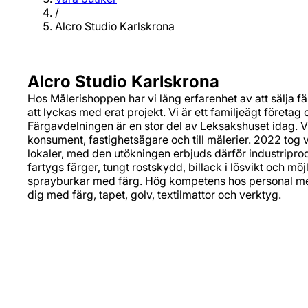
/
Alcro Studio Karlskrona
Alcro Studio Karlskrona
Hos Målerishoppen har vi lång erfarenhet av att sälja f
att lyckas med erat projekt. Vi är ett familjeägt företag 
Färgavdelningen är en stor del av Leksakshuset idag. Vi 
konsument, fastighetsägare och till målerier. 2022 tog vi 
lokaler, med den utökningen erbjuds därför industripro
fartygs färger, tungt rostskydd, billack i lösvikt och möj
sprayburkar med färg. Hög kompetens hos personal me
dig med färg, tapet, golv, textilmattor och verktyg.
Adress
Lallerstedt Gata 5
371 54‚ Karlskrona