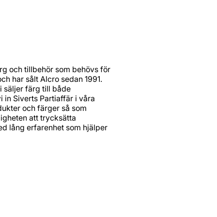
ärg och tillbehör som behövs för
och har sålt Alcro sedan 1991.
säljer färg till både
in Siverts Partiaffär i våra
dukter och färger så som
ligheten att trycksätta
d lång erfarenhet som hjälper
Kontakt
Öpp
Va
Telefon: 0455 - 240 82
Lö
Butikens webbsida →
Sö