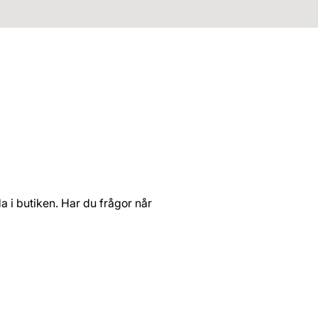
Projektledning
Uth
Vi kan hjälpa er igenom hela projektet och har lång
Vi 
erfarenhet med att förstå och lösa problem som kan
fär
uppstå under projektets gång.
da i butiken. Har du frågor når
TJÄNSTER
Fasadexpert
Färgrådgivning