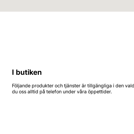
Kunnig & glad personal
Lång erfarenhet inom färg och måleri, som kan hjälpa
dig att färgsätta och matcha olika produkter och
material.
I butiken
Följande produkter och tjänster är tillgängliga i den val
du oss alltid på telefon under våra öppettider.
PRODUKTSORTIMENT
Inomhusfärg
Utomhusfärg