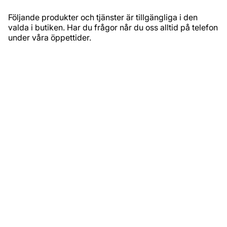
Följande produkter och tjänster är tillgängliga i den
valda i butiken. Har du frågor når du oss alltid på telefon
under våra öppettider.
PRODUKTSORTIMENT
Inomhusfärg
Utomhusfärg
Tapeter
Golv
Kakel & klinker
Verktyg & tillbehör
TJÄNSTER
Fasadexpert