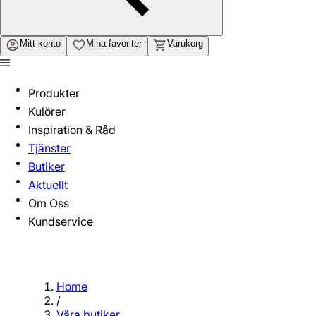
Mitt konto
Mina favoriter
Varukorg
Produkter
Kulörer
Inspiration & Råd
Tjänster
Butiker
Aktuellt
Om Oss
Kundservice
Home
/
Våra butiker