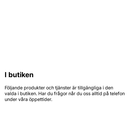
hjälper dig med en fasadkontroll innan målning eller att
hitta rätt kulör till ditt hem.
Stor tapetavdelning
Tapet för en 50-tals villa? Inga problem, hos oss hittar
du tapeter för alla stilar och hem.
I butiken
Följande produkter och tjänster är tillgängliga i den
valda i butiken. Har du frågor når du oss alltid på telefon
under våra öppettider.
PRODUKTSORTIMENT