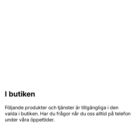
Tapet för en 30-tals villa? Inga problem, hos oss hittar
du tapeter för alla stilar och hem.
Färgsättning & inredningshjälp!
Hos oss kan du få hjälp med att hitta rätt stil och färg för
att skapa en helhet till ditt hem.
I butiken
Följande produkter och tjänster är tillgängliga i den
valda i butiken. Har du frågor når du oss alltid på telefon
under våra öppettider.
PRODUKTSORTIMENT