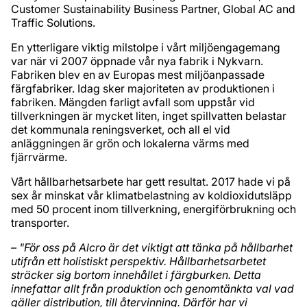
Customer Sustainability Business Partner, Global AC and
Traffic Solutions.
En ytterligare viktig milstolpe i vårt miljöengagemang
var när vi 2007 öppnade vår nya fabrik i Nykvarn.
Fabriken blev en av Europas mest miljöanpassade
färgfabriker. Idag sker majoriteten av produktionen i
fabriken. Mängden farligt avfall som uppstår vid
tillverkningen är mycket liten, inget spillvatten belastar
det kommunala reningsverket, och all el vid
anläggningen är grön och lokalerna värms med
fjärrvärme.
Vårt hållbarhetsarbete har gett resultat. 2017 hade vi på
sex år minskat vår klimatbelastning av koldioxidutsläpp
med 50 procent inom tillverkning, energiförbrukning och
transporter.
– "För oss på Alcro är det viktigt att tänka på hållbarhet
utifrån ett holistiskt perspektiv. Hållbarhetsarbetet
sträcker sig bortom innehållet i färgburken. Detta
innefattar allt från produktion och genomtänkta val vad
gäller distribution, till återvinning. Därför har vi