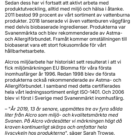
Sedan dess har vi fortsatt att aktivt arbeta med
produktutveckling, alltid med miljö och hälsa i åtanke.
2011 bestod 99 procent av vårt sortiment av vattenburna
produkter. 2018 lanserade vi även vattenburen väggfärg
med delvis biobaserade ingredienser. Produkterna var
Svanenmärkta och blev rekommenderade av Astma-
och Allergiförbundet. Framåt kommer omställningen till
biobaserat vara ett stort fokusområde för vårt
hållbarhetsarbete.
Alcros miljöarbete har historiskt sett resulterat i att vi
fick miljömärkningen EU Blomma för våra första
inomhusfärger år 1996. Redan 1998 blev de första
produkterna också rekommenderade av Astma- och
Allergiförbundet. I samband med detta certifierades
hela vårt ledningssortiment enligt ISO-1401. Och 2006
blev vi först i Sverige med Svanenmärkt inomhusfärg.
– "
År 2019, 13 år senare, uppmättes tre av fyra sålda
liter från Alcro som miljö- och kvalitetsmärkta med
Svanen. På Alcro värdesätter vi märkningen högt då
kraven kontinuerligt skärps och omfattar hela
livscykeln hos produkterna
", säger Sarah Trowse,