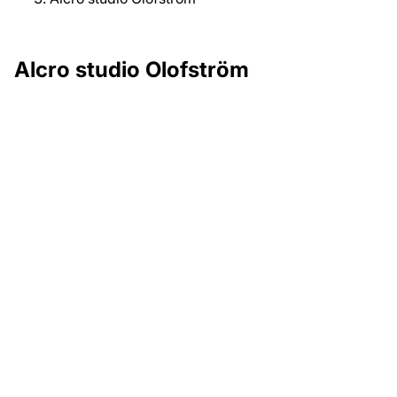
Alcro studio Olofström
Adress
Idrottsvägen 4A, Olofström
Kontakt
Telefon: 0454-46442
Öppettider