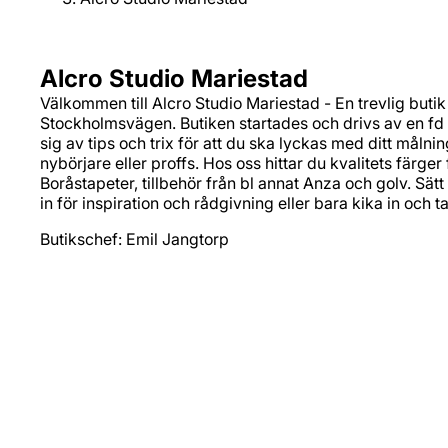
Alcro Studio Mariestad
Välkommen till Alcro Studio Mariestad - En trevlig buti
Stockholmsvägen. Butiken startades och drivs av en f
sig av tips och trix för att du ska lyckas med ditt målni
nybörjare eller proffs. Hos oss hittar du kvalitets färger
Boråstapeter, tillbehör från bl annat Anza och golv. S
in för inspiration och rådgivning eller bara kika in och t
Butikschef: Emil Jangtorp
Adress
Stockholmsvägen 53
542 33 Mariestad