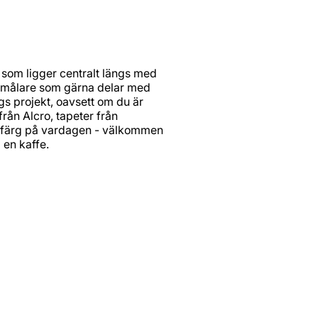
k som ligger centralt längs med
d målare som gärna delar med
ngs projekt, oavsett om du är
 från Alcro, tapeter från
ätt färg på vardagen - välkommen
a en kaffe.
Kontakt
Öpp
Må
Telefon: 0736-14 33 73
Lö