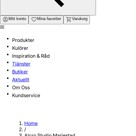
Mitt konto
Mina favoriter
Varukorg
Produkter
Kulörer
Inspiration & Råd
Tjänster
Butiker
Aktuellt
Om Oss
Kundservice
Home
/
Alcro Studio Mariestad