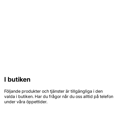
Välj bland ett brett sortiment med varierande mönster,
material och stilar för alla hem.
Hög servicenivå och kunnig personal
Vilken färg till fönsterkarmarna? Fråga oss, vi vet.
I butiken
Följande produkter och tjänster är tillgängliga i den
valda i butiken. Har du frågor når du oss alltid på telefon
under våra öppettider.
PRODUKTSORTIMENT