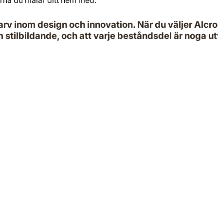
rv inom design och innovation. När du väljer Alcro D
 stilbildande, och att varje beståndsdel är noga utva
ad.f
ad.finess Halvblank Lackfärg