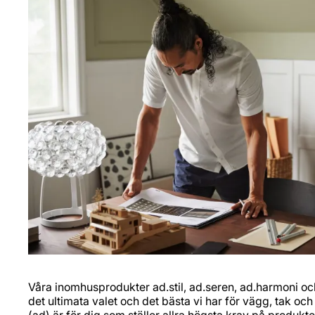
Våra inomhusprodukter ad.stil, ad.seren, ad.harmoni oc
det ultimata valet och det bästa vi har för vägg, tak och
(ad) är för dig som ställer allra högsta krav på produk