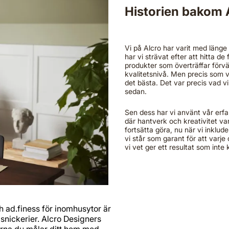
Historien bakom 
Vi på Alcro har varit med länge 
har vi strävat efter att hitta 
produkter som överträffar förvän
kvalitetsnivå. Men precis som vi
det bästa. Det var precis vad vi
sedan.
Sen dess har vi använt vår erfa
där hantverk och kreativitet va
fortsätta göra, nu när vi inklude
vi står som garant för att varj
vi vet ger ett resultat som inte
h ad.finess för inomhusytor är
 snickerier. Alcro Designers
terna du målar ditt hem med.