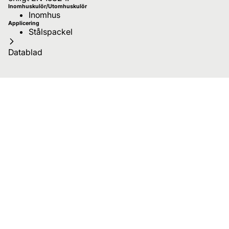
Inomhuskulör/Utomhuskulör
Inomhus
Applicering
Stålspackel
Datablad