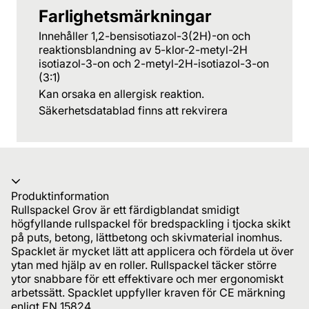
Farlighetsmärkningar
Innehåller 1,2-bensisotiazol-3(2H)-on och
reaktionsblandning av 5-klor-2-metyl-2H
isotiazol-3-on och 2-metyl-2H-isotiazol-3-on
(3:1)
Kan orsaka en allergisk reaktion.
Säkerhetsdatablad finns att rekvirera
Produktinformation
Rullspackel Grov är ett färdigblandat smidigt
högfyllande rullspackel för bredspackling i tjocka skikt
på puts, betong, lättbetong och skivmaterial inomhus.
Spacklet är mycket lätt att applicera och fördela ut över
ytan med hjälp av en roller. Rullspackel täcker större
ytor snabbare för ett effektivare och mer ergonomiskt
arbetssätt. Spacklet uppfyller kraven för CE märkning
enligt EN 15824.